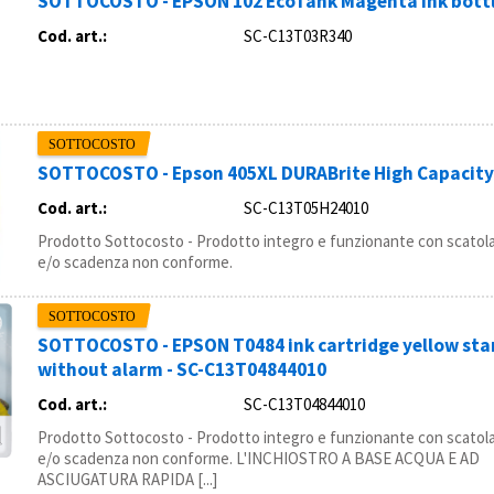
SOTTOCOSTO - EPSON 102 EcoTank Magenta ink bottl
Cod. art.:
SC-C13T03R340
SOTTOCOSTO - Epson 405XL DURABrite High Capacity 
Cod. art.:
SC-C13T05H24010
Prodotto Sottocosto - Prodotto integro e funzionante con scatola
e/o scadenza non conforme.
SOTTOCOSTO - EPSON T0484 ink cartridge yellow stan
without alarm - SC-C13T04844010
Cod. art.:
SC-C13T04844010
Prodotto Sottocosto - Prodotto integro e funzionante con scatola
e/o scadenza non conforme. L'INCHIOSTRO A BASE ACQUA E AD
ASCIUGATURA RAPIDA [...]