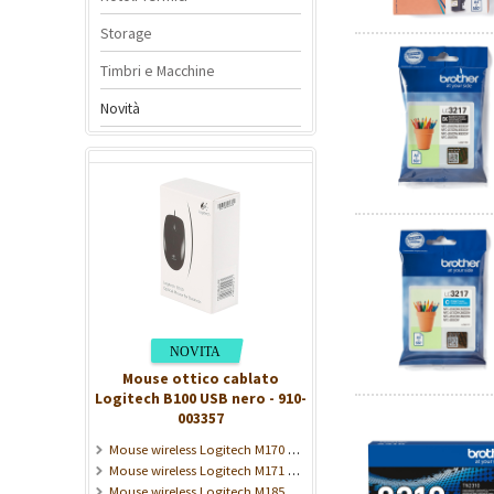
Storage
Timbri e Macchine
Novità
Mouse ottico cablato
Logitech B100 USB nero - 910-
003357
Mouse wireless Logitech M170 2,4 GHz grigio - 910-004642
Mouse wireless Logitech M171 nero 2,4 GHz - 910-004424
Mouse wireless Logitech M185 grigio 2,4 GHz - 910-002235