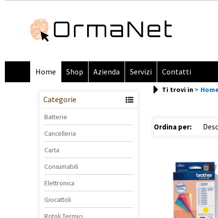
Home
Shop
Azienda
Servizi
Contatti
Ti trovi in
Hom
Categorie
Batterie
Ordina per:
Cancelleria
Carta
Consumabili
Elettronica
Giocattoli
Rotoli Termici