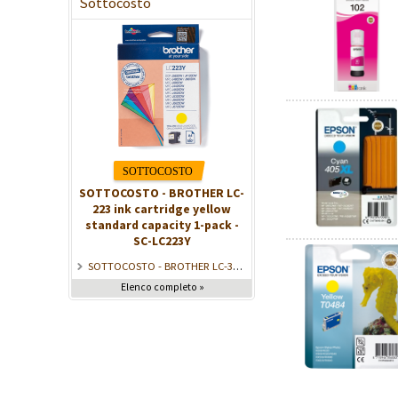
Sottocosto
SOTTOCOSTO - BROTHER LC-
223 ink cartridge yellow
standard capacity 1-pack -
SC-LC223Y
SOTTOCOSTO - BROTHER LC-3217BK Ink Black (550 pages) - SC-LC3217BK
Elenco completo »