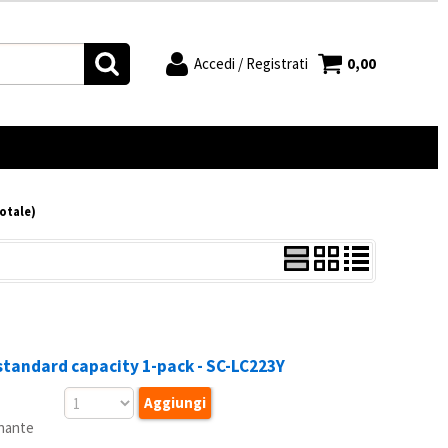
Accedi / Registrati
0,00
à registrato
Sono un nuovo cliente
'ordine inserisci il
Se non sei ancora registrato sul
 la password e poi
nostro sito clicca sul pulsante
ulsante "Accedi"
"Registrati"
totale)
 utente:
ssword:
tandard capacity 1-pack - SC-LC223Y
 la password?
onante