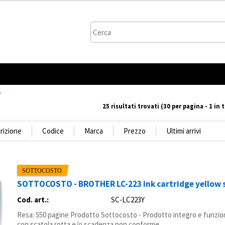
Sono gi
Per completare l
nome utente e
clicca sul p
e
25 risultati trovati (30 per pagina - 1 in 
Nome
Pa
SOTTOCOSTO - BROTHER LC-223 ink cartridge yellow s
Hai perso
Cod. art.:
SC-LC223Y
Resa: 550 pagine Prodotto Sottocosto - Prodotto integro e funzi
con scatola rotta e/o scadenza non conforme.