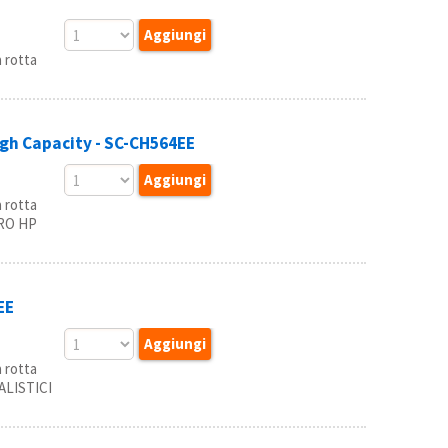
 rotta
igh Capacity - SC-CH564EE
 rotta
TRO HP
EE
 rotta
ALISTICI