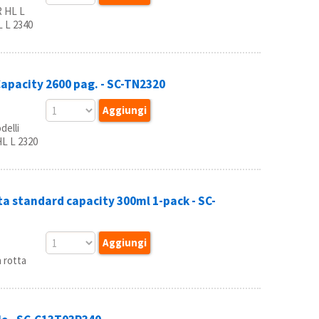
 HL L
 L 2340
pacity 2600 pag. - SC-TN2320
delli
L L 2320
 standard capacity 300ml 1-pack - SC-
 rotta