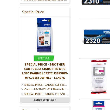
Special Price
SPECIAL PRICE - BROTHER
CARTUCCIA CIANO PER MFC
1.500 PAGINE LC427C J5955DW-
MFCJ6955DW-HLJ - LC427C
SPECIAL PRICE - CANON CLI-526Y ink cartridge yellow standard capacity 9ml 525 pages 1-pack - 4543B001
Canon PG-510/CL-511 Photo Paper Value Pack - Confezione da 2 - Nero, Colore (ciano, magenta, giallo) - kit cartuccia inchiostro/carta - per PIXMA iP2700, MP230, M - 2970B017
SPECIAL PRICE - CANON PGI-570/CLI-571 Ink Cartridge PGBK/C/M/Y/BK - 0372C008
Elenco completo »