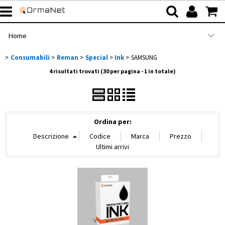
Home
Consumabili
Reman
Special
Ink
SAMSUNG
>
>
>
>
> SAMSUNG
Shop
Categoria:
Home
Consumabili
Reman
Special
Ink
4 risultati trovati (30 per pagina - 1 in totale)
Marca
Azienda
Servizi
Ordina per:
Contatti