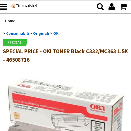
Home
Consumabili
Originali
OKI
>
>
>
Shop
Categoria:
Home
Consumabili
Originali
OKI
Marca
SPECIAL PRICE - OKI TONER Black C332/MC363 1.5K
Azienda
- 46508716
Servizi
Contatti