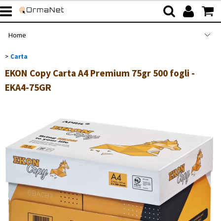
Home
Carta
>
Shop
Categoria:
Home
Carta
EKON Copy Carta A4 Premium 75gr 500 fogli -
Marca
Azienda
EKA4-75GR
Servizi
Serie
Contatti
Confezione